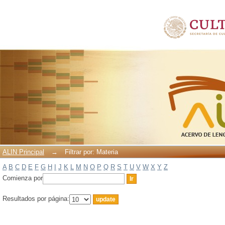
Filtrar por: Materia
ALIN Principal
→
Filtrar por: Materia
A
B
C
D
E
F
G
H
I
J
K
L
M
N
O
P
Q
R
S
T
U
V
W
X
Y
Z
Comienza por
Resultados por página: