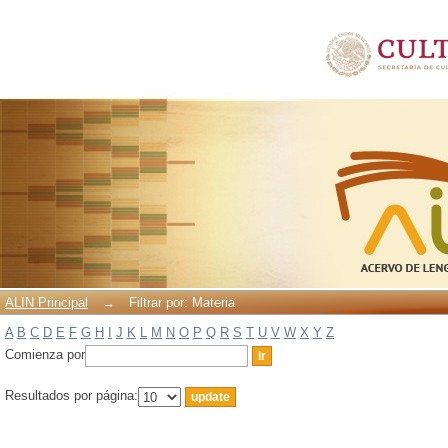
Filtrar por: Materia
ALIN Principal
→
Filtrar por: Materia
A
B
C
D
E
F
G
H
I
J
K
L
M
N
O
P
Q
R
S
T
U
V
W
X
Y
Z
Comienza por
Resultados por página: