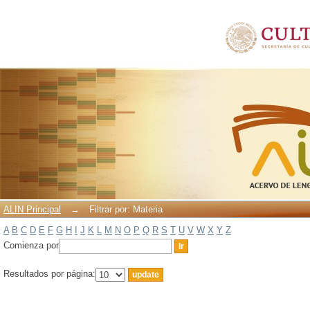
Filtrar por: Materia
ALIN Principal
→
Filtrar por: Materia
A
B
C
D
E
F
G
H
I
J
K
L
M
N
O
P
Q
R
S
T
U
V
W
X
Y
Z
Comienza por
Resultados por página: