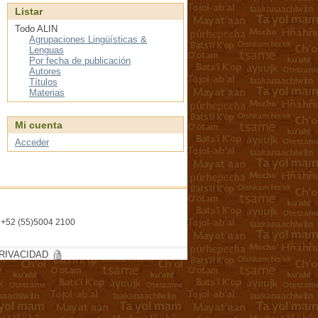
Listar
Todo ALIN
Agrupaciones Lingüísticas &
Lenguas
Por fecha de publicación
Autores
Títulos
Materias
Mi cuenta
Acceder
l. +52 (55)5004 2100
RIVACIDAD