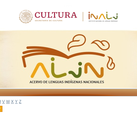
U
V
W
X
Y
Z