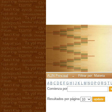
Filtrar por: Materia
ALIN Principal
→
Filtrar por: Materia
A
B
C
D
E
F
G
H
I
J
K
L
M
N
O
P
Q
R
S
T
Comienza por
Resultados por página: