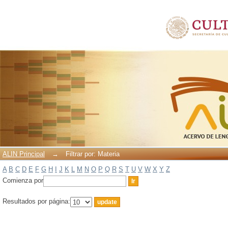
Filtrar por: Materia
ALIN Principal
→
Filtrar por: Materia
A
B
C
D
E
F
G
H
I
J
K
L
M
N
O
P
Q
R
S
T
U
V
W
X
Y
Z
Comienza por
Resultados por página: