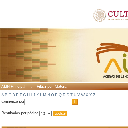
Filtrar por: Materia
ALIN Principal
→
Filtrar por: Materia
A
B
C
D
E
F
G
H
I
J
K
L
M
N
O
P
Q
R
S
T
U
V
W
X
Y
Z
Comienza por
Resultados por página: