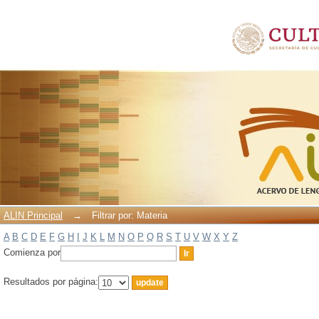
Filtrar por: Materia
ALIN Principal
→
Filtrar por: Materia
A
B
C
D
E
F
G
H
I
J
K
L
M
N
O
P
Q
R
S
T
U
V
W
X
Y
Z
Comienza por
Resultados por página: