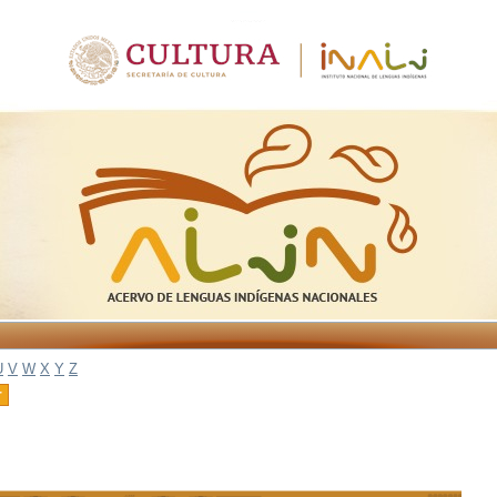
U
V
W
X
Y
Z