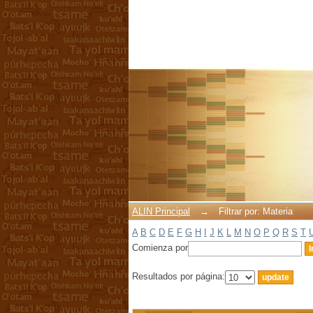
Filtrar por: Materia
ALIN Principal
→
Filtrar por: Materia
A
B
C
D
E
F
G
H
I
J
K
L
M
N
O
P
Q
R
S
T
Comienza por
Resultados por página: