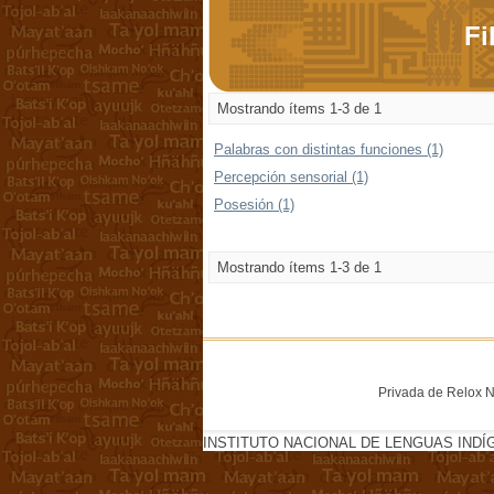
Fi
Mostrando ítems 1-3 de 1
Palabras con distintas funciones (1)
Percepción sensorial (1)
Posesión (1)
Mostrando ítems 1-3 de 1
Privada de Relox No
INSTITUTO NACIONAL DE LENGUAS INDÍ