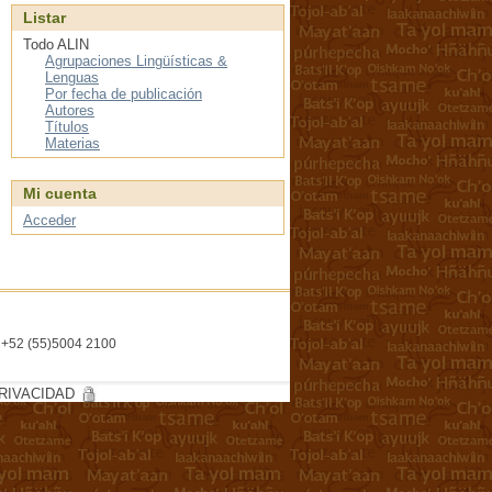
Listar
Todo ALIN
Agrupaciones Lingüísticas &
Lenguas
Por fecha de publicación
Autores
Títulos
Materias
Mi cuenta
Acceder
l. +52 (55)5004 2100
RIVACIDAD