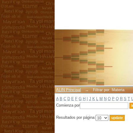
Filtrar por: Materia
ALIN Principal
→
Filtrar por: Materia
A
B
C
D
E
F
G
H
I
J
K
L
M
N
O
P
Q
R
S
T
Comienza por
Resultados por página: