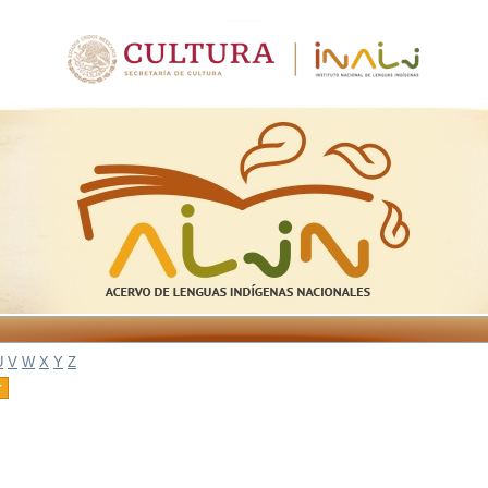
U
V
W
X
Y
Z