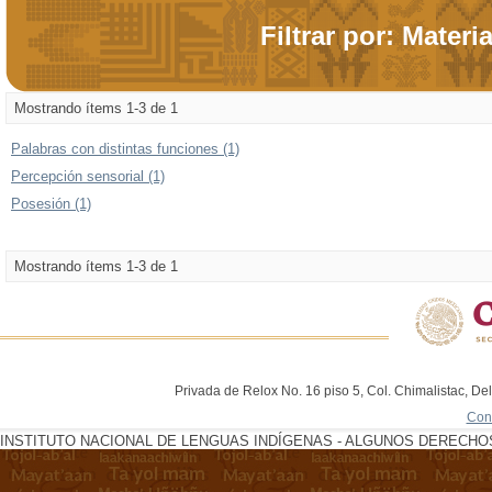
Filtrar por: Materi
Mostrando ítems 1-3 de 1
Palabras con distintas funciones (1)
Percepción sensorial (1)
Posesión (1)
Mostrando ítems 1-3 de 1
Privada de Relox No. 16 piso 5, Col. Chimalistac, De
Con
INSTITUTO NACIONAL DE LENGUAS INDÍGENAS - ALGUNOS DERECHOS