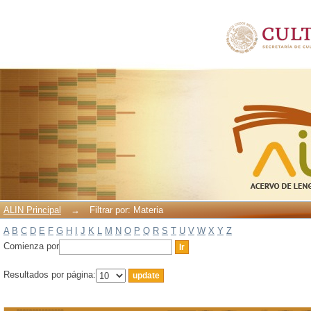
Filtrar por: Materia
ALIN Principal
→
Filtrar por: Materia
A
B
C
D
E
F
G
H
I
J
K
L
M
N
O
P
Q
R
S
T
U
V
W
X
Y
Z
Comienza por
Resultados por página: