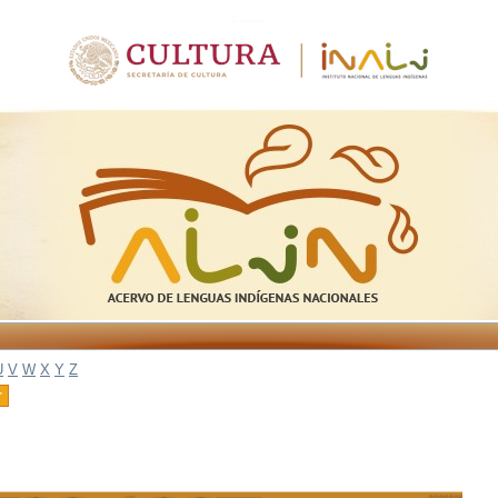
U
V
W
X
Y
Z