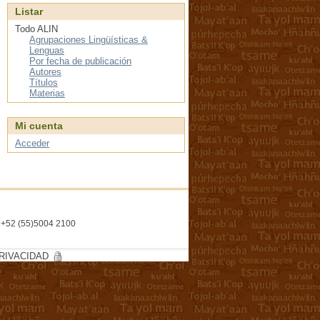
Listar
Todo ALIN
Agrupaciones Lingüísticas &
Lenguas
Por fecha de publicación
Autores
Títulos
Materias
Mi cuenta
Acceder
l. +52 (55)5004 2100
RIVACIDAD