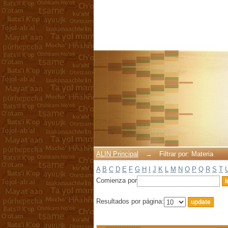
Filtrar por: Materia
ALIN Principal
→
Filtrar por: Materia
A
B
C
D
E
F
G
H
I
J
K
L
M
N
O
P
Q
R
S
T
Comienza por
Resultados por página: