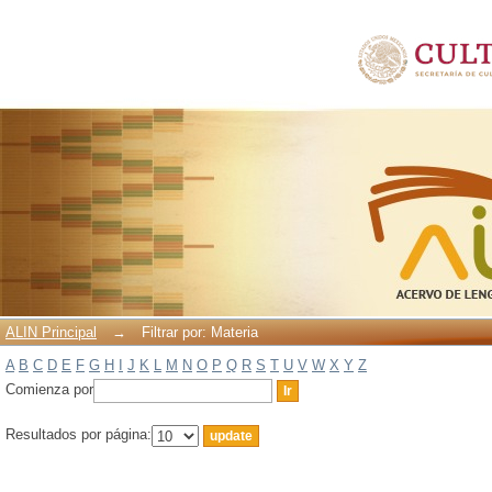
Filtrar por: Materia
ALIN Principal
→
Filtrar por: Materia
A
B
C
D
E
F
G
H
I
J
K
L
M
N
O
P
Q
R
S
T
U
V
W
X
Y
Z
Comienza por
Resultados por página: