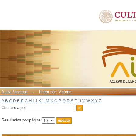
Filtrar por: Materia
ALIN Principal
→
Filtrar por: Materia
A
B
C
D
E
F
G
H
I
J
K
L
M
N
O
P
Q
R
S
T
U
V
W
X
Y
Z
Comienza por
Resultados por página: