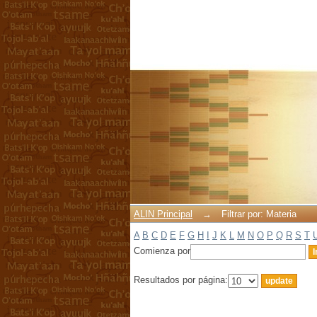
Filtrar por: Materia
ALIN Principal
→
Filtrar por: Materia
A
B
C
D
E
F
G
H
I
J
K
L
M
N
O
P
Q
R
S
T
Comienza por
Resultados por página: