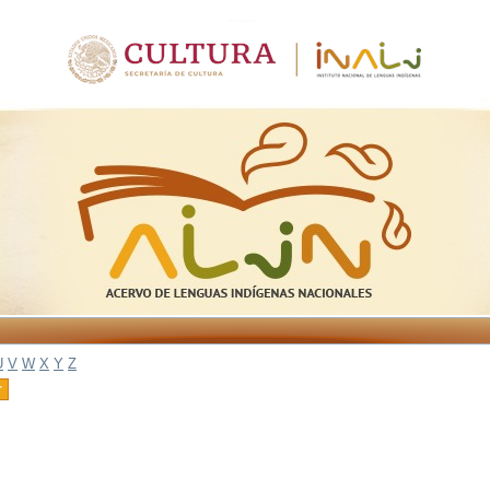
U
V
W
X
Y
Z