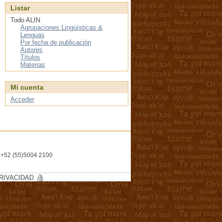
Listar
Todo ALIN
Agrupaciones Lingüísticas &
Lenguas
Por fecha de publicación
Autores
Títulos
Materias
Mi cuenta
Acceder
l. +52 (55)5004 2100
RIVACIDAD