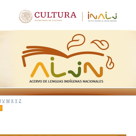
U
V
W
X
Y
Z