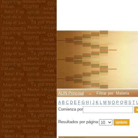
Filtrar por: Materia
ALIN Principal
→
Filtrar por: Materia
A
B
C
D
E
F
G
H
I
J
K
L
M
N
O
P
Q
R
S
T
Comienza por
Resultados por página: