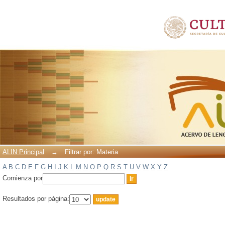
Filtrar por: Materia
ALIN Principal
→
Filtrar por: Materia
A
B
C
D
E
F
G
H
I
J
K
L
M
N
O
P
Q
R
S
T
U
V
W
X
Y
Z
Comienza por
Resultados por página: