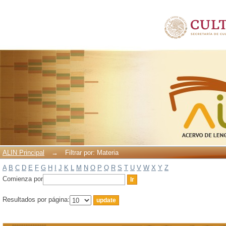
Filtrar por: Materia
ALIN Principal
→
Filtrar por: Materia
A
B
C
D
E
F
G
H
I
J
K
L
M
N
O
P
Q
R
S
T
U
V
W
X
Y
Z
Comienza por
Resultados por página: