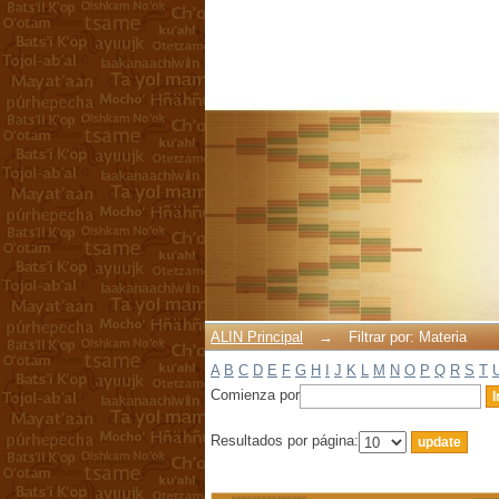
Filtrar por: Materia
ALIN Principal
→
Filtrar por: Materia
A
B
C
D
E
F
G
H
I
J
K
L
M
N
O
P
Q
R
S
T
Comienza por
Resultados por página: