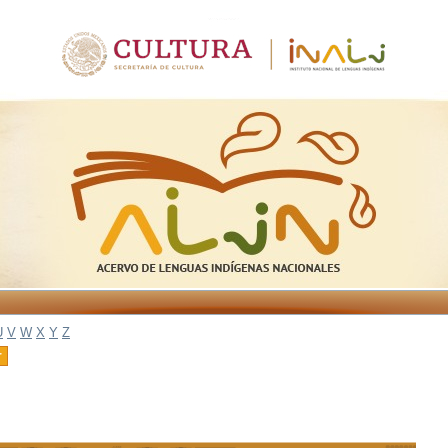
U
V
W
X
Y
Z