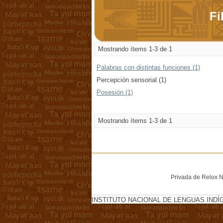
Fi
Mostrando ítems 1-3 de 1
Palabras con distintas funciones (1)
Percepción sensorial (1)
Posesión (1)
Mostrando ítems 1-3 de 1
Privada de Relox No
INSTITUTO NACIONAL DE LENGUAS INDÍ