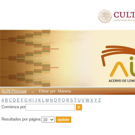
Filtrar por: Materia
ALIN Principal
→
Filtrar por: Materia
A
B
C
D
E
F
G
H
I
J
K
L
M
N
O
P
Q
R
S
T
U
V
W
X
Y
Z
Comienza por
Resultados por página: