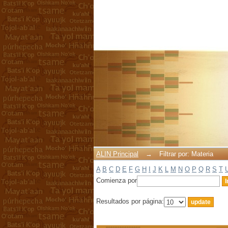
Filtrar por: Materia
ALIN Principal
→
Filtrar por: Materia
A
B
C
D
E
F
G
H
I
J
K
L
M
N
O
P
Q
R
S
T
Comienza por
Resultados por página: