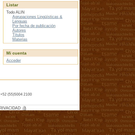
Listar
Todo ALIN
Agrupaciones Lingüísticas &
Lenguas
Por fecha de publicación
Autores
Títulos
Materias
Mi cuenta
Acceder
l. +52 (55)5004 2100
RIVACIDAD