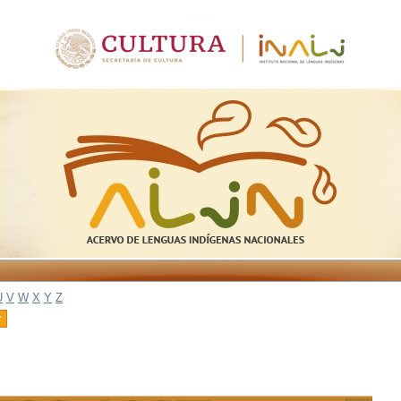
U
V
W
X
Y
Z