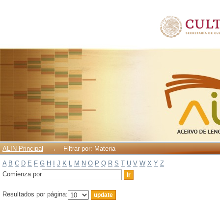
Filtrar por: Materia
ALIN Principal
→
Filtrar por: Materia
A
B
C
D
E
F
G
H
I
J
K
L
M
N
O
P
Q
R
S
T
U
V
W
X
Y
Z
Comienza por
Resultados por página: