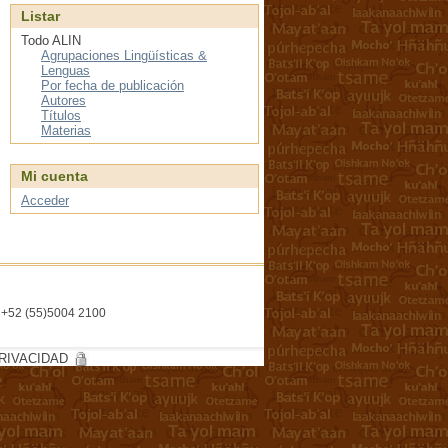
Listar
Todo ALIN
Agrupaciones Lingüísticas &
Lenguas
Por fecha de publicación
Autores
Títulos
Materias
Mi cuenta
Acceder
l. +52 (55)5004 2100
RIVACIDAD