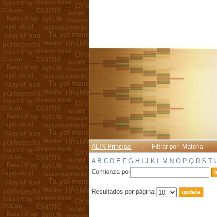
Filtrar por: Materia
ALIN Principal
→
Filtrar por: Materia
A
B
C
D
E
F
G
H
I
J
K
L
M
N
O
P
Q
R
S
T
Comienza por
Resultados por página: