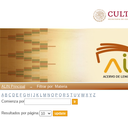
Filtrar por: Materia
ALIN Principal
→
Filtrar por: Materia
A
B
C
D
E
F
G
H
I
J
K
L
M
N
O
P
Q
R
S
T
U
V
W
X
Y
Z
Comienza por
Resultados por página: