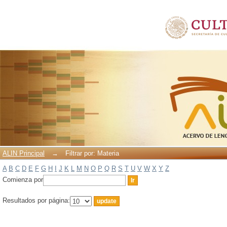
Filtrar por: Materia
ALIN Principal
→
Filtrar por: Materia
A
B
C
D
E
F
G
H
I
J
K
L
M
N
O
P
Q
R
S
T
U
V
W
X
Y
Z
Comienza por
Resultados por página: