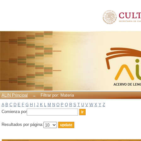
Filtrar por: Materia
ALIN Principal
→
Filtrar por: Materia
A
B
C
D
E
F
G
H
I
J
K
L
M
N
O
P
Q
R
S
T
U
V
W
X
Y
Z
Comienza por
Resultados por página: