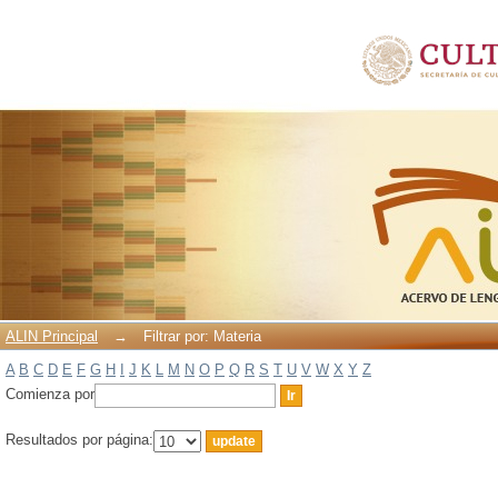
Filtrar por: Materia
ALIN Principal
→
Filtrar por: Materia
A
B
C
D
E
F
G
H
I
J
K
L
M
N
O
P
Q
R
S
T
U
V
W
X
Y
Z
Comienza por
Resultados por página: