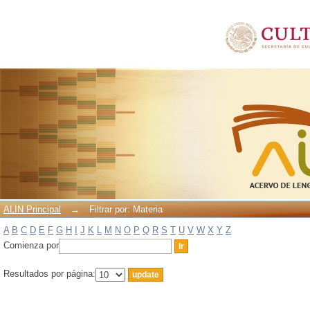
Filtrar por: Materia
ALIN Principal
→
Filtrar por: Materia
A
B
C
D
E
F
G
H
I
J
K
L
M
N
O
P
Q
R
S
T
U
V
W
X
Y
Z
Comienza por
Resultados por página: