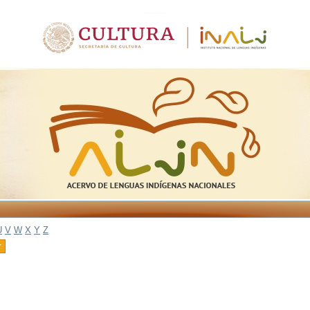
U
V
W
X
Y
Z