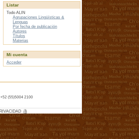
Listar
Todo ALIN
Agrupaciones Lingüísticas &
Lenguas
Por fecha de publicación
Autores
Títulos
Materias
Mi cuenta
Acceder
l. +52 (55)5004 2100
RIVACIDAD