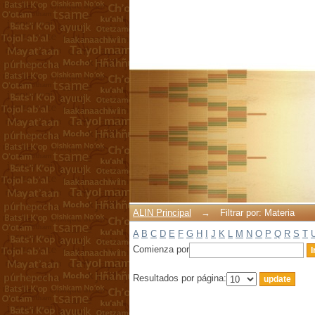
Filtrar por: Materia
ALIN Principal
→
Filtrar por: Materia
A
B
C
D
E
F
G
H
I
J
K
L
M
N
O
P
Q
R
S
T
Comienza por
Resultados por página: