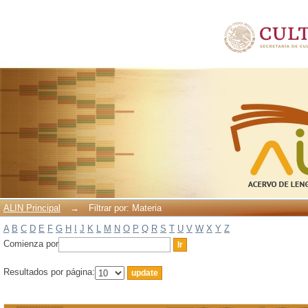
Filtrar por: Materia
ALIN Principal
→
Filtrar por: Materia
A
B
C
D
E
F
G
H
I
J
K
L
M
N
O
P
Q
R
S
T
U
V
W
X
Y
Z
Comienza por
Resultados por página: