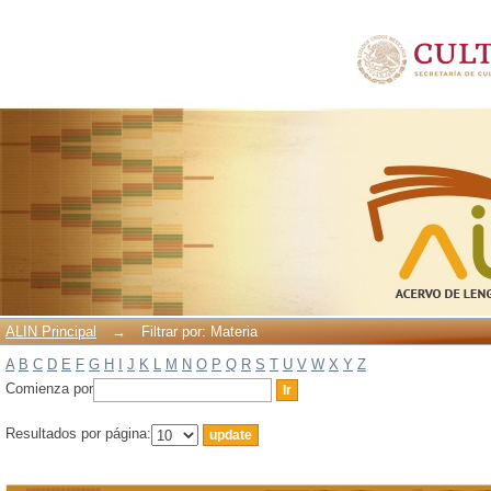
Filtrar por: Materia
ALIN Principal
→
Filtrar por: Materia
A
B
C
D
E
F
G
H
I
J
K
L
M
N
O
P
Q
R
S
T
U
V
W
X
Y
Z
Comienza por
Resultados por página: