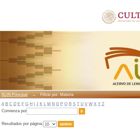
Filtrar por: Materia
ALIN Principal
→
Filtrar por: Materia
A
B
C
D
E
F
G
H
I
J
K
L
M
N
O
P
Q
R
S
T
U
V
W
X
Y
Z
Comienza por
Resultados por página: