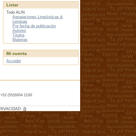
Listar
Todo ALIN
Agrupaciones Lingüísticas &
Lenguas
Por fecha de publicación
Autores
Títulos
Materias
Mi cuenta
Acceder
l. +52 (55)5004 2100
RIVACIDAD