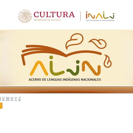
U
V
W
X
Y
Z