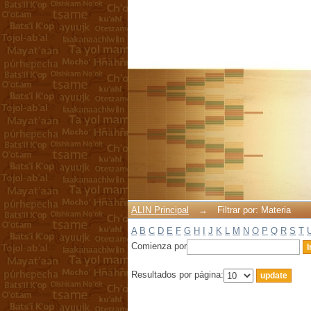
Filtrar por: Materia
ALIN Principal
→
Filtrar por: Materia
A
B
C
D
E
F
G
H
I
J
K
L
M
N
O
P
Q
R
S
T
Comienza por
Resultados por página: