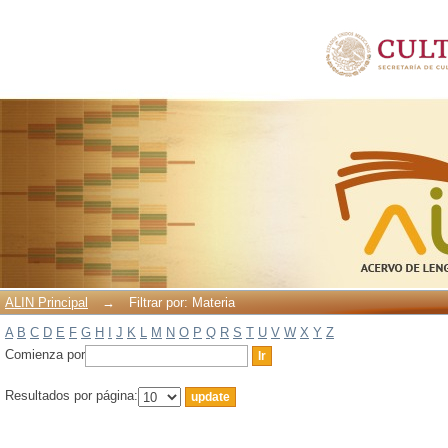
Filtrar por: Materia
ALIN Principal
→
Filtrar por: Materia
A
B
C
D
E
F
G
H
I
J
K
L
M
N
O
P
Q
R
S
T
U
V
W
X
Y
Z
Comienza por
Resultados por página: