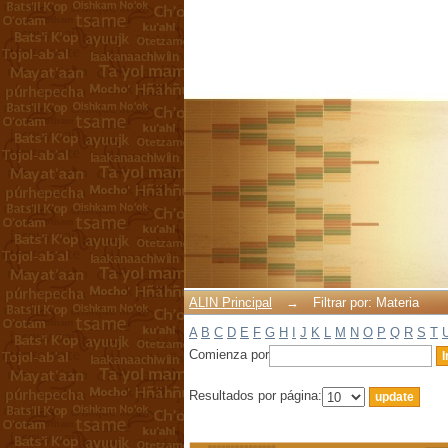
Filtrar por: Materia
ALIN Principal
→
Filtrar por: Materia
A
B
C
D
E
F
G
H
I
J
K
L
M
N
O
P
Q
R
S
T
Comienza por
Resultados por página: