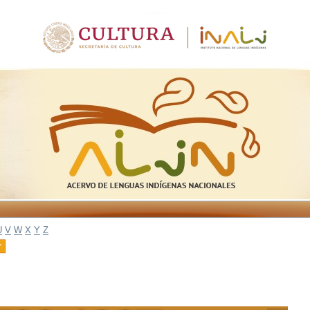
U
V
W
X
Y
Z