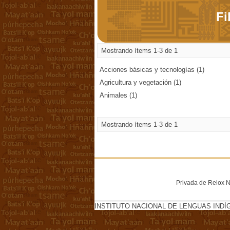
Fi
Mostrando ítems 1-3 de 1
Acciones básicas y tecnologías (1)
Agricultura y vegetación (1)
Animales (1)
Mostrando ítems 1-3 de 1
Privada de Relox No
INSTITUTO NACIONAL DE LENGUAS INDÍ