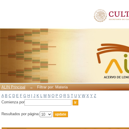
Filtrar por: Materia
ALIN Principal
→
Filtrar por: Materia
A
B
C
D
E
F
G
H
I
J
K
L
M
N
O
P
Q
R
S
T
U
V
W
X
Y
Z
Comienza por
Resultados por página: