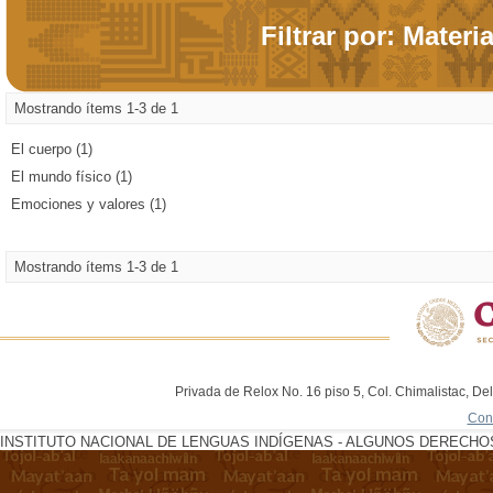
Filtrar por: Materi
Mostrando ítems 1-3 de 1
El cuerpo (1)
El mundo físico (1)
Emociones y valores (1)
Mostrando ítems 1-3 de 1
Privada de Relox No. 16 piso 5, Col. Chimalistac, De
Con
INSTITUTO NACIONAL DE LENGUAS INDÍGENAS - ALGUNOS DERECHOS