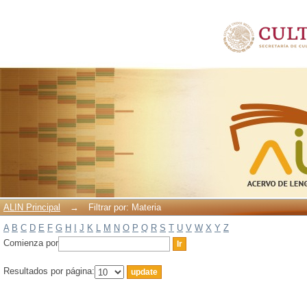
Filtrar por: Materia
ALIN Principal
→
Filtrar por: Materia
A
B
C
D
E
F
G
H
I
J
K
L
M
N
O
P
Q
R
S
T
U
V
W
X
Y
Z
Comienza por
Resultados por página: