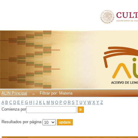
Filtrar por: Materia
ALIN Principal
→
Filtrar por: Materia
A
B
C
D
E
F
G
H
I
J
K
L
M
N
O
P
Q
R
S
T
U
V
W
X
Y
Z
Comienza por
Resultados por página: