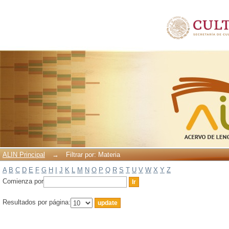
Filtrar por: Materia
ALIN Principal
→
Filtrar por: Materia
A
B
C
D
E
F
G
H
I
J
K
L
M
N
O
P
Q
R
S
T
U
V
W
X
Y
Z
Comienza por
Resultados por página: