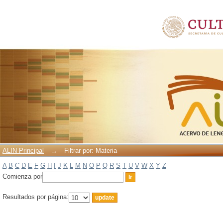
Filtrar por: Materia
ALIN Principal
→
Filtrar por: Materia
A
B
C
D
E
F
G
H
I
J
K
L
M
N
O
P
Q
R
S
T
U
V
W
X
Y
Z
Comienza por
Resultados por página: