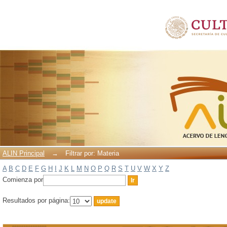
Filtrar por: Materia
ALIN Principal
→
Filtrar por: Materia
A
B
C
D
E
F
G
H
I
J
K
L
M
N
O
P
Q
R
S
T
U
V
W
X
Y
Z
Comienza por
Resultados por página: