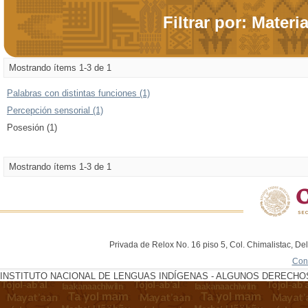
Filtrar por: Materi
Mostrando ítems 1-3 de 1
Palabras con distintas funciones (1)
Percepción sensorial (1)
Posesión (1)
Mostrando ítems 1-3 de 1
Privada de Relox No. 16 piso 5, Col. Chimalistac, De
Con
INSTITUTO NACIONAL DE LENGUAS INDÍGENAS - ALGUNOS DERECHOS