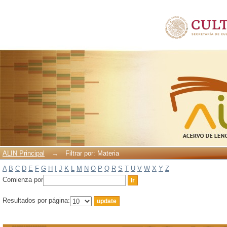
Filtrar por: Materia
ALIN Principal
→
Filtrar por: Materia
A
B
C
D
E
F
G
H
I
J
K
L
M
N
O
P
Q
R
S
T
U
V
W
X
Y
Z
Comienza por
Resultados por página: