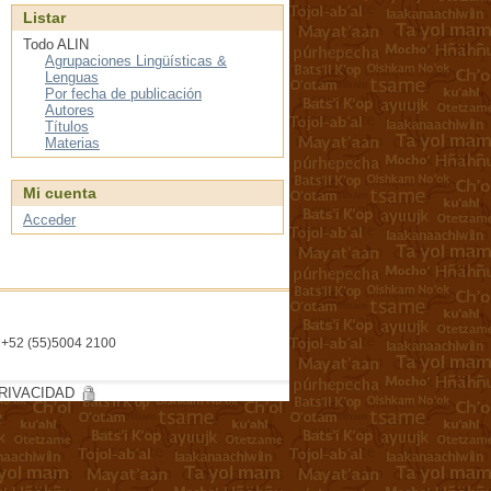
Listar
Todo ALIN
Agrupaciones Lingüísticas &
Lenguas
Por fecha de publicación
Autores
Títulos
Materias
Mi cuenta
Acceder
l. +52 (55)5004 2100
RIVACIDAD