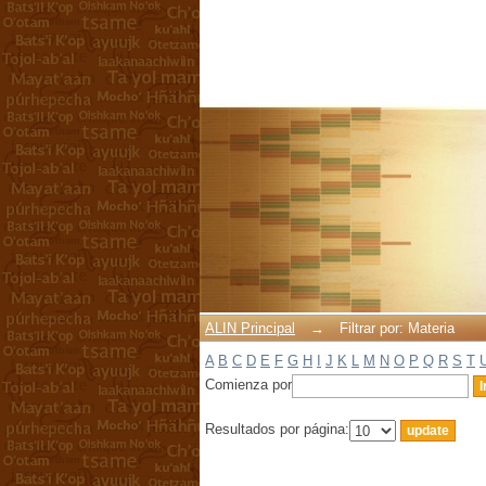
Filtrar por: Materia
ALIN Principal
→
Filtrar por: Materia
A
B
C
D
E
F
G
H
I
J
K
L
M
N
O
P
Q
R
S
T
Comienza por
Resultados por página: