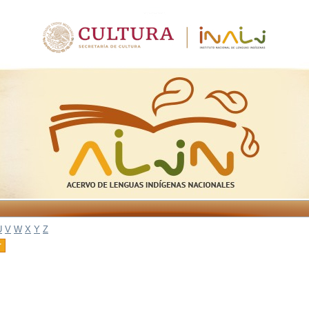
U
V
W
X
Y
Z