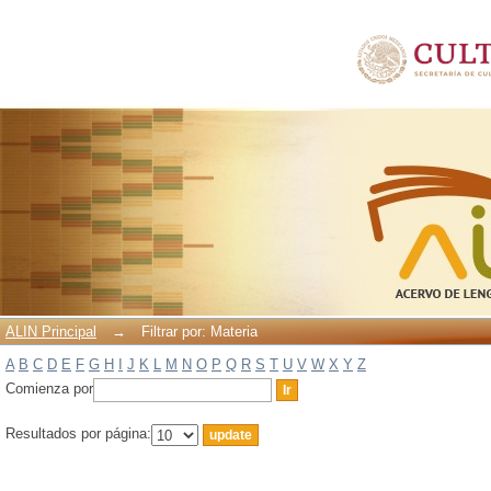
Filtrar por: Materia
ALIN Principal
→
Filtrar por: Materia
A
B
C
D
E
F
G
H
I
J
K
L
M
N
O
P
Q
R
S
T
U
V
W
X
Y
Z
Comienza por
Resultados por página: