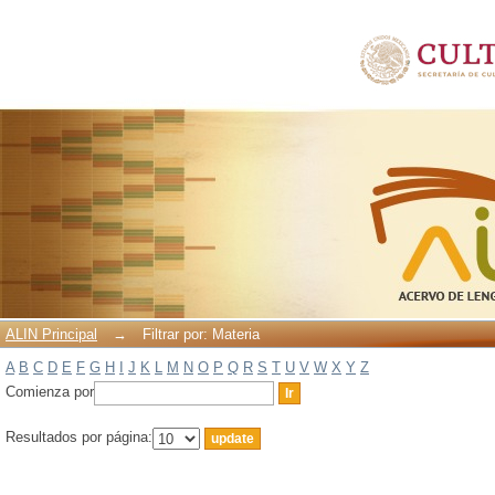
Filtrar por: Materia
ALIN Principal
→
Filtrar por: Materia
A
B
C
D
E
F
G
H
I
J
K
L
M
N
O
P
Q
R
S
T
U
V
W
X
Y
Z
Comienza por
Resultados por página: