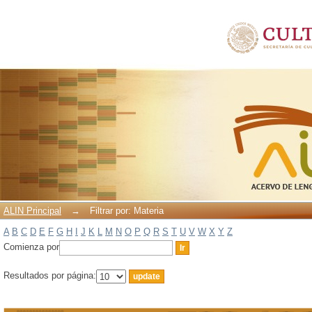
Filtrar por: Materia
ALIN Principal
→
Filtrar por: Materia
A
B
C
D
E
F
G
H
I
J
K
L
M
N
O
P
Q
R
S
T
U
V
W
X
Y
Z
Comienza por
Resultados por página: