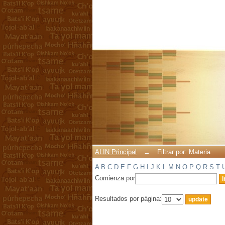
Filtrar por: Materia
ALIN Principal
→
Filtrar por: Materia
A
B
C
D
E
F
G
H
I
J
K
L
M
N
O
P
Q
R
S
T
Comienza por
Resultados por página: