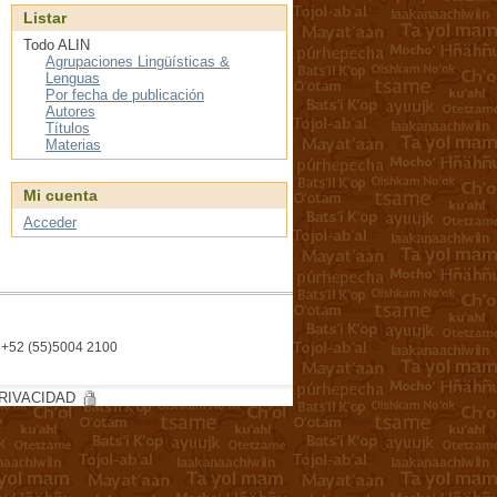
Listar
Todo ALIN
Agrupaciones Lingüísticas &
Lenguas
Por fecha de publicación
Autores
Títulos
Materias
Mi cuenta
Acceder
l. +52 (55)5004 2100
RIVACIDAD