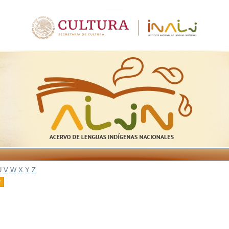
U
V
W
X
Y
Z