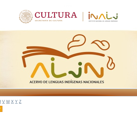
U
V
W
X
Y
Z