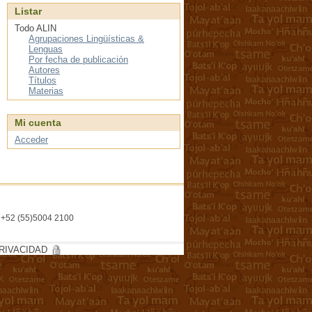
Listar
Todo ALIN
Agrupaciones Lingüísticas &
Lenguas
Por fecha de publicación
Autores
Títulos
Materias
Mi cuenta
Acceder
l. +52 (55)5004 2100
RIVACIDAD