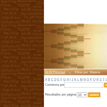
Filtrar por: Materia
ALIN Principal
→
Filtrar por: Materia
A
B
C
D
E
F
G
H
I
J
K
L
M
N
O
P
Q
R
S
T
Comienza por
Resultados por página: