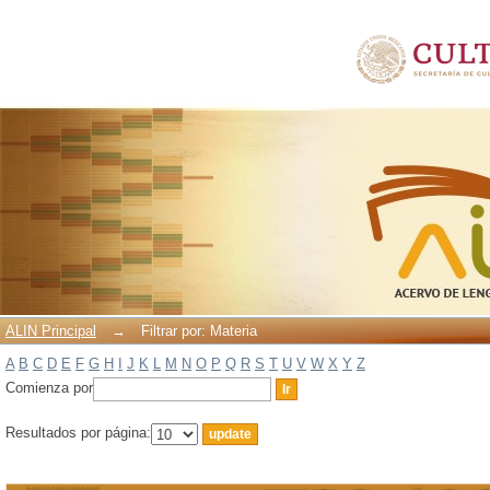
Filtrar por: Materia
ALIN Principal
→
Filtrar por: Materia
A
B
C
D
E
F
G
H
I
J
K
L
M
N
O
P
Q
R
S
T
U
V
W
X
Y
Z
Comienza por
Resultados por página: