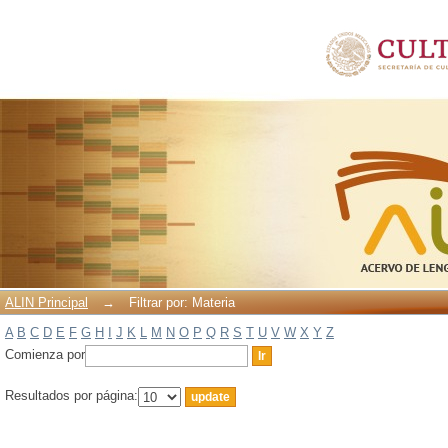
Filtrar por: Materia
ALIN Principal
→
Filtrar por: Materia
A
B
C
D
E
F
G
H
I
J
K
L
M
N
O
P
Q
R
S
T
U
V
W
X
Y
Z
Comienza por
Resultados por página: