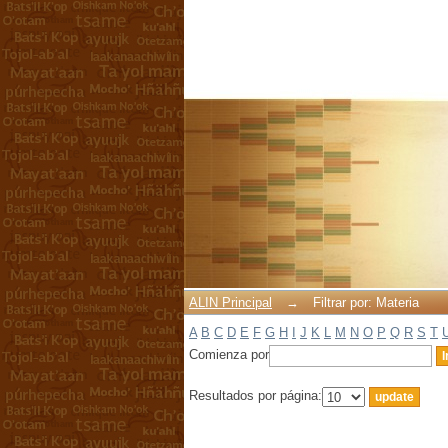
Filtrar por: Materia
ALIN Principal
→
Filtrar por: Materia
A
B
C
D
E
F
G
H
I
J
K
L
M
N
O
P
Q
R
S
T
Comienza por
Resultados por página: