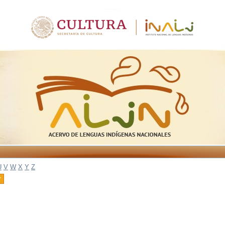
U
V
W
X
Y
Z