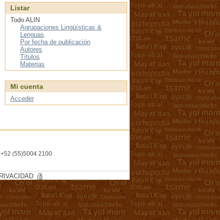
Listar
Todo ALIN
Agrupaciones Lingüísticas &
Lenguas
Por fecha de publicación
Autores
Títulos
Materias
Mi cuenta
Acceder
l. +52 (55)5004 2100
RIVACIDAD